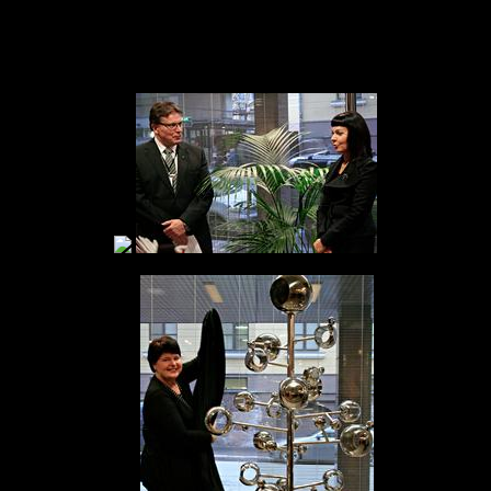
nttorissa julkistettiin 10.11. Sirpan teos ja Metso Oy:n kanssa valmis