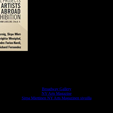
Sirpan teoksia New Yorkin Broadway Galleryn näyttelyssä
e International Artists At Home & Abroad: January 2012” 10.1.-2.2.2
Broadway Gallery, 473 Broadway, 7th Floor, New York NY 10013
Näyttelystä NY Arts Magazine Spring 2012 (Vol. 21) -numerossa,
joka ilmestyy maalis-huhtikuun vaihteessa.
Broadway Gallery
NY Arts Magazine
Sirpa Miettinen NY Arts Magazinen sivuilla