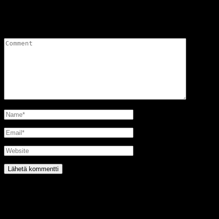
Vastaa
Sähköpostiosoitettasi ei julkaista.
Pakolliset kentät on merkitty
*
@2016 SIRPA MIETTINEN. all rights reserved.