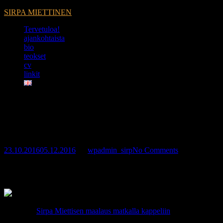
SIRPA MIETTINEN
Tervetuloa!
ajankohtaista
bio
teokset
cv
linkit
Kuopion yliopistollinen
sairaala
23.10.2016
05.12.2016
by
wpadmin_sirp
No Comments
Sädesairaalan Kappelista löytyi koti suurelle maalaukselle
22.9.2016.
Lue lisää:
Sirpa Miettisen maalaus matkalla kappeliin