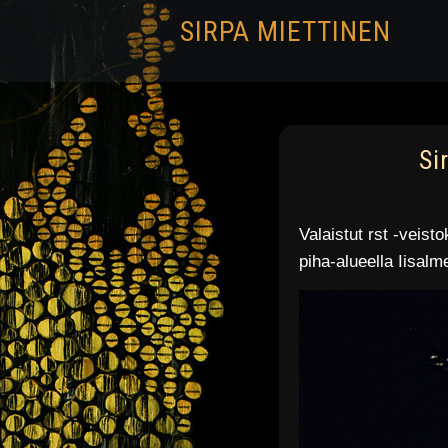
SIRPA MIETTINEN
Si
Valaistut rst -veist
piha-alueella Iisal