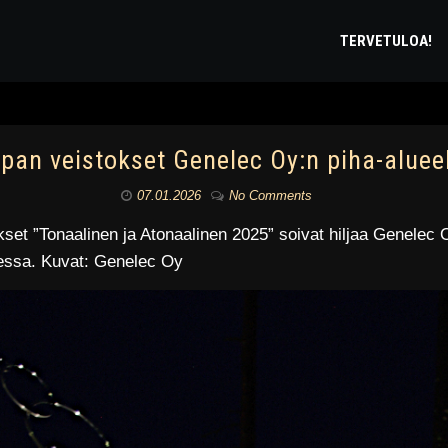
TERVETULOA!
rpan veistokset Genelec Oy:n piha-aluee
07.01.2026
No Comments
okset ”Tonaalinen ja Atonaalinen 2025” soivat hiljaa Genelec
messa. Kuvat: Genelec Oy