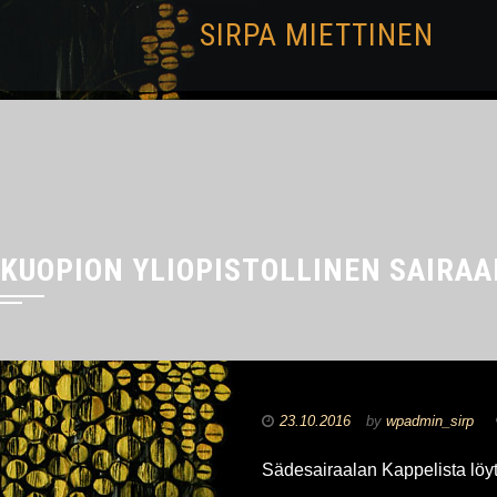
SIRPA MIETTINEN
KUOPION YLIOPISTOLLINEN SAIRAA
23.10.2016
by
wpadmin_sirp
Sädesairaalan Kappelista löyt