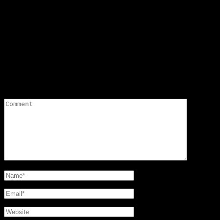
Vastaa
Sähköpostiosoitettasi ei julkaista.
Pakolliset kentät on merkitty
*