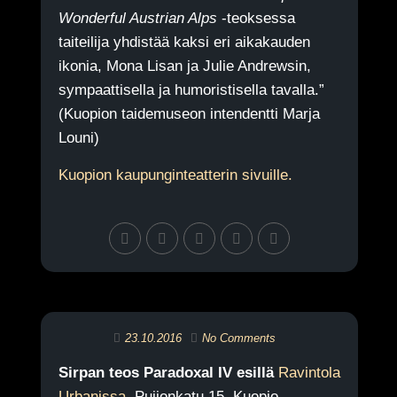
Wonderful Austrian Alps
-teoksessa
taiteilija yhdistää kaksi eri aikakauden
ikonia, Mona Lisan ja Julie Andrewsin,
sympaattisella ja humoristisella tavalla.”
(Kuopion taidemuseon intendentti Marja
Louni)
Kuopion kaupunginteatterin sivuille.
23.10.2016
No Comments
Sirpan teos Paradoxal IV esillä
Ravintola
Urbanissa
, Puijonkatu 15, Kuopio.